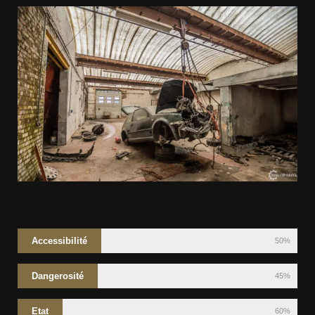
Accessibilité
50%
Dangerosité
45%
Etat
60%