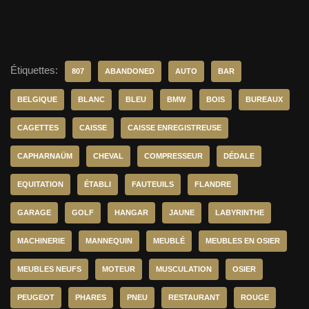
Étiquettes:
807
ABANDONED
AUTO
BAR
BELGIQUE
BLANC
BLEU
BMW
BOIS
BUREAUX
CAGETTES
CAISSE
CAISSE ENREGISTREUSE
CAPHARNAÜM
CHEVAL
COMPRESSEUR
DÉDALE
EQUITATION
ÉTABLI
FAUTEUILS
FLANDRE
GARAGE
GOLF
HANGAR
JAUNE
LABYRINTHE
MACHINERIE
MANNEQUIN
MEUBLÉ
MEUBLES EN OSIER
MEUBLES NEUFS
MOTEUR
MUSCULATION
OSIER
PEUGEOT
PHARES
PNEU
RESTAURANT
ROUGE