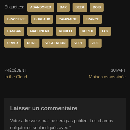
Étiquettes:
ABANDONED
BAR
BEER
BOIS
BRASSERIE
BUREAUX
CAMPAGNE
FRANCE
HANGAR
MACHINERIE
ROUILLE
RUREX
TAG
URBEX
USINE
VÉGÉTATION
VERT
VIDE
PRÉCÉDENT
SUIVANT
In the Cloud
Maison assassinée
Laisser un commentaire
Votre adresse e-mail ne sera pas publiée.
Les champs
obligatoires sont indiqués avec
*