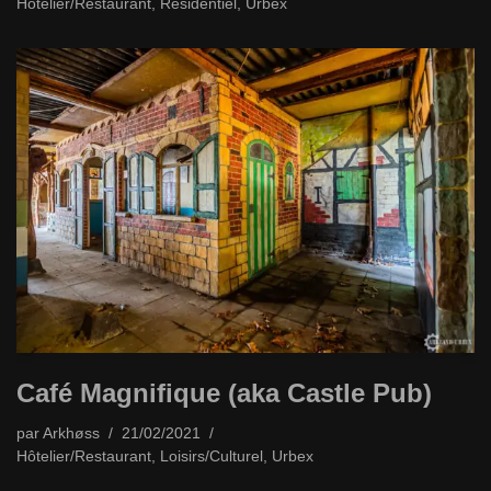
Hôtelier/Restaurant
,
Résidentiel
,
Urbex
Café Magnifique (aka Castle Pub)
par
Arkhøss
21/02/2021
Hôtelier/Restaurant
,
Loisirs/Culturel
,
Urbex