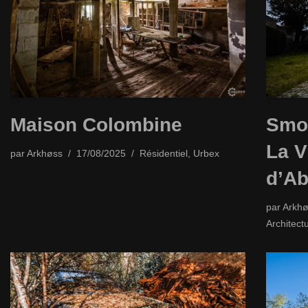
Maison Colombine
Smol
La V
par
Arkhøss
17/08/2025
Résidentiel
,
Urbex
d’Ab
par
Arkhø
Architect