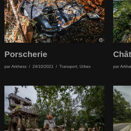
Porscherie
Chât
par
Arkhøss
24/10/2021
Transport
,
Urbex
par
Arkhø