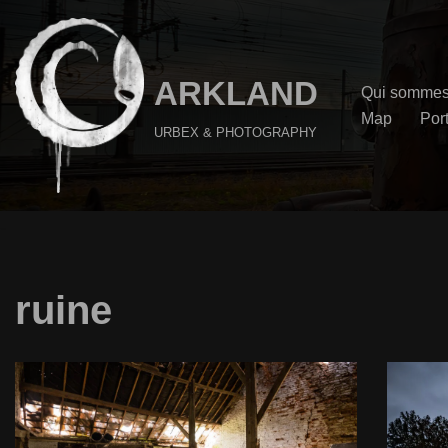
Aller
au
ARKLAND
Qui sommes
contenu
Map
Port
URBEX & PHOTOGRAPHY
ruine