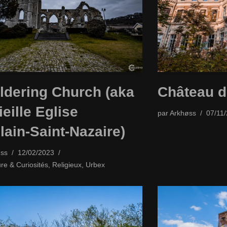
dering Church (aka
Château d
ieille Eglise
par
Arkhøss
07/11
lain-Saint-Nazaire)
ss
12/02/2023
ure & Curiosités
,
Religieux
,
Urbex