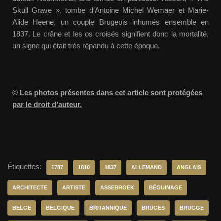
Skull Grave », tombe d’Antoine Michel Wemaer et Marie-
Alide Heene, un couple Brugeois inhumés ensemble en
1837. Le crâne et les os croisés signifient donc la mortalité,
un signe qui était très répandu à cette époque.
© Les photos présentes dans cet article sont protégées
par le droit d’auteur.
Étiquettes:
1787
1810
1837
ALLEMAND
ANGLAIS
ARCHITECTE
ARTISTE
ASSEBROEK
BÉGUINAGE
BELGE
BELGIQUE
BRITANNIQUE
BRUGES
BRUGGE