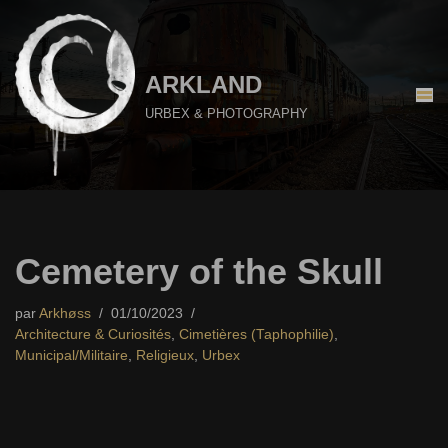
Aller
au
ARKLAND
contenu
URBEX & PHOTOGRAPHY
Cemetery of the Skull
par
Arkhøss
01/10/2023
Architecture & Curiosités
,
Cimetières (Taphophilie)
,
Municipal/Militaire
,
Religieux
,
Urbex