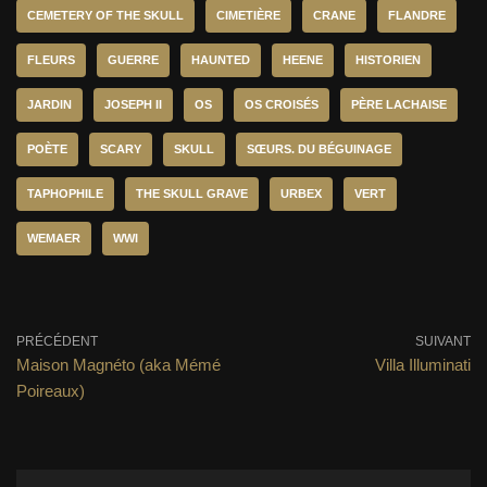
CEMETERY OF THE SKULL
CIMETIÈRE
CRANE
FLANDRE
FLEURS
GUERRE
HAUNTED
HEENE
HISTORIEN
JARDIN
JOSEPH II
OS
OS CROISÉS
PÈRE LACHAISE
POÈTE
SCARY
SKULL
SŒURS. DU BÉGUINAGE
TAPHOPHILE
THE SKULL GRAVE
URBEX
VERT
WEMAER
WWI
PRÉCÉDENT
SUIVANT
Maison Magnéto (aka Mémé
Villa Illuminati
Poireaux)