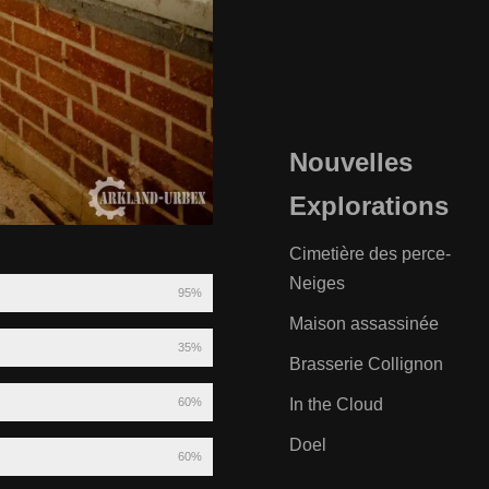
Nouvelles
Explorations
Cimetière des perce-
Neiges
95%
Maison assassinée
35%
Brasserie Collignon
60%
In the Cloud
Doel
60%