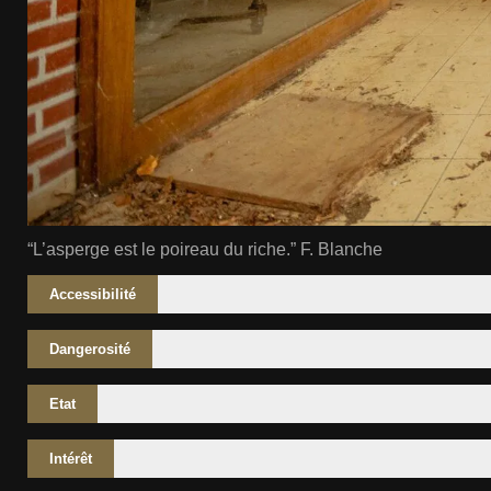
“L’asperge est le poireau du riche.” F. Blanche
Accessibilité
Dangerosité
Etat
Intérêt