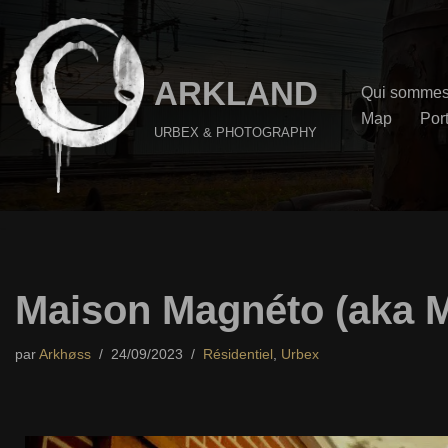
Aller
au
ARKLAND
Qui sommes
contenu
Map
Port
URBEX & PHOTOGRAPHY
Maison Magnéto (aka 
par
Arkhøss
24/09/2023
Résidentiel
,
Urbex