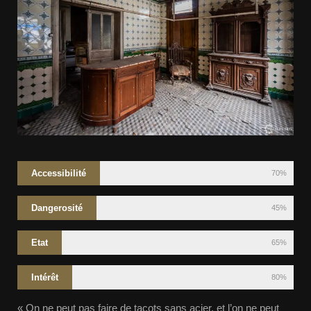
Accessibilité
70%
Dangerosité
45%
Etat
65%
Intérêt
80%
« On ne peut pas faire de tacots sans acier, et l’on ne peut