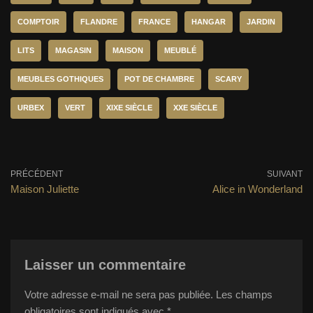
COMPTOIR
FLANDRE
FRANCE
HANGAR
JARDIN
LITS
MAGASIN
MAISON
MEUBLÉ
MEUBLES GOTHIQUES
POT DE CHAMBRE
SCARY
URBEX
VERT
XIXE SIÈCLE
XXE SIÈCLE
PRÉCÉDENT
SUIVANT
Maison Juliette
Alice in Wonderland
Laisser un commentaire
Votre adresse e-mail ne sera pas publiée.
Les champs
obligatoires sont indiqués avec
*