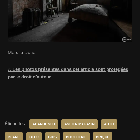
Merci à Dune
© Les photos présentes dans cet article sont protégées
par le droit d’auteur.
Étiquettes:
ABANDONED
ANCIEN MAGASIN
AUTO
BLANC
BLEU
BOIS
BOUCHERIE
BRIQUE