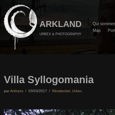
Aller
au
ARKLAND
Qui sommes
contenu
Map
Port
URBEX & PHOTOGRAPHY
Villa Syllogomania
par
Arkhøss
03/03/2017
Résidentiel
,
Urbex