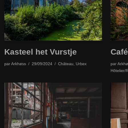
Kasteel het Vurstje
Café
par
Arkhøss
29/09/2024
Château
,
Urbex
par
Arkhø
Hôtelier/