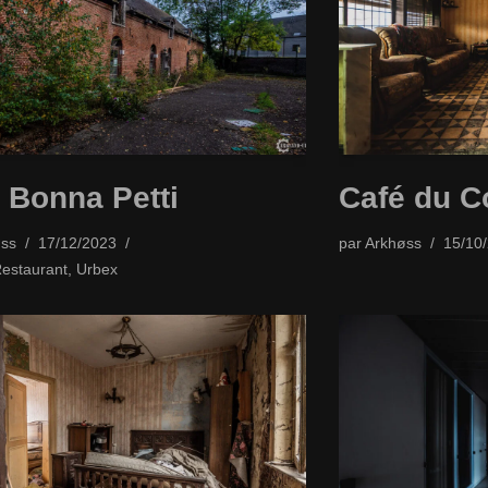
 Bonna Petti
Café du 
ss
17/12/2023
par
Arkhøss
15/10
Restaurant
,
Urbex