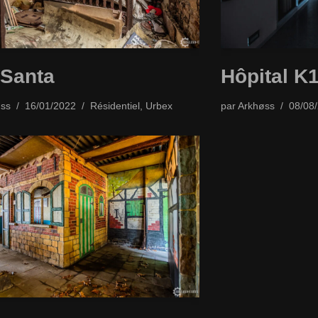
 Santa
Hôpital K
ss
16/01/2022
Résidentiel
,
Urbex
par
Arkhøss
08/08