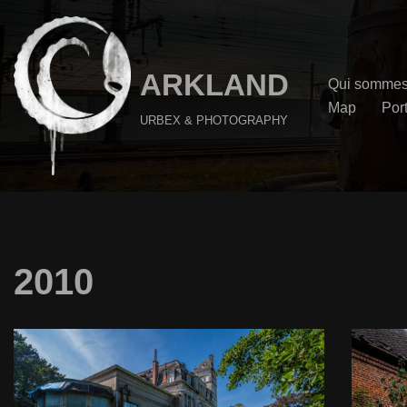
Aller
au
ARKLAND
Qui sommes
contenu
Map
Port
URBEX & PHOTOGRAPHY
2010