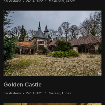
par
Arkhøss
24/04/2022
Résidentiel
,
Urbex
Golden Castle
par
Arkhøss
24/01/2021
Château
,
Urbex