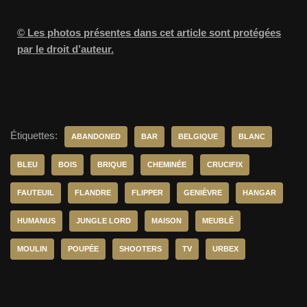
© Les photos présentes dans cet article sont protégées
par le droit d’auteur.
Étiquettes:
ABANDONED
BAR
BELGIQUE
BLANC
BLEU
BOIS
BRIQUE
CHEMINÉE
CRUCIFIX
FAUTEUIL
FLANDRE
FLIPPER
GENIÈVRE
HANGAR
HUMANUS
JUNGLE LORD
MAISON
MEUBLÉ
MOULIN
POUPÉE
SHOOTERS
TV
URBEX