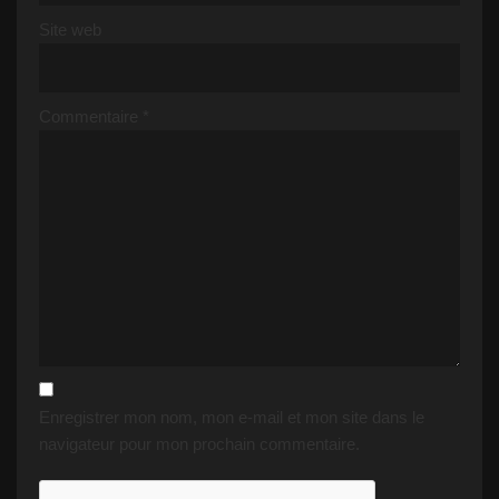
Site web
Commentaire
*
Enregistrer mon nom, mon e-mail et mon site dans le
navigateur pour mon prochain commentaire.