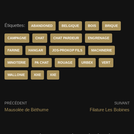
Étiquettes:
ABANDONED
BELGIQUE
BOIS
BRIQUE
CAMPAGNE
CHAT
CHAT PARDEUR
ENGRENAGE
FARINE
HANGAR
JOS-PROKOP FILS
MACHINERIE
MINOTERIE
PA CHAT
ROUAGE
URBEX
VERT
WALLONIE
XIXE
XXE
PRÉCÉDENT
SUIVANT
Mausolée de Béthume
Filature Les Bobines