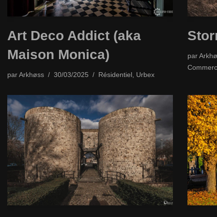
Art Deco Addict (aka
Stor
Maison Monica)
par
Arkhø
Commerci
par
Arkhøss
30/03/2025
Résidentiel
,
Urbex