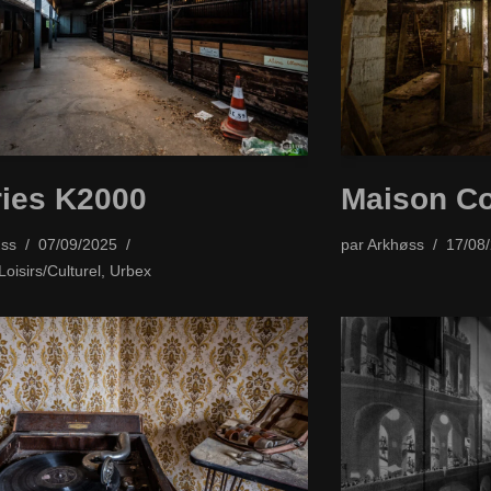
ies K2000
Maison C
ss
07/09/2025
par
Arkhøss
17/08
Loisirs/Culturel
,
Urbex