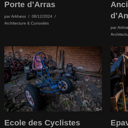
Porte d’Arras
Anci
d’An
par
Arkhøss
08/12/2024
Architecture & Curiosités
par
Arkhø
Architect
Ecole des Cyclistes
Epav