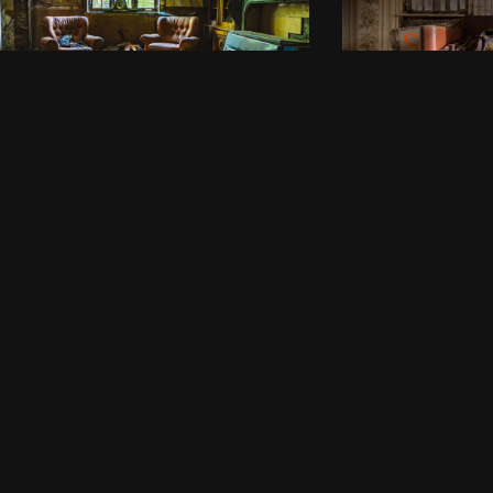
e Tapioca
Maison 1
ss
07/04/2024
Agricole
,
Urbex
par
Arkhøss
24/03