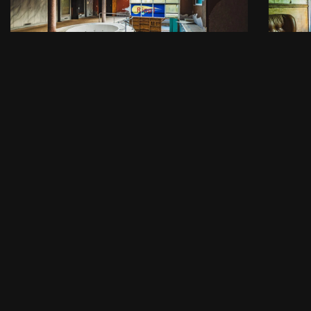
Sauna Beauty Center
Ferm
par
Arkhøss
14/04/2024
par
Arkhø
Commercial
,
Loisirs/Culturel
,
Urbex