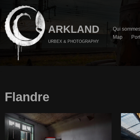
Aller
au
ARKLAND
Qui sommes
contenu
Map
Port
URBEX & PHOTOGRAPHY
Flandre