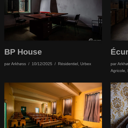
BP House
Écur
par
Arkhøss
10/12/2025
Résidentiel
,
Urbex
par
Arkhø
Agricole
,