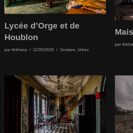
Lycée d’Orge et de
Mai
Houblon
par
Arkhø
par
Arkhøss
11/05/2025
Scolaire
,
Urbex