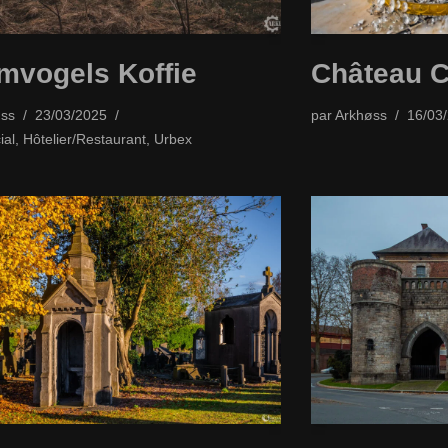
mvogels Koffie
Château C
ss
23/03/2025
par
Arkhøss
16/03
al
,
Hôtelier/Restaurant
,
Urbex