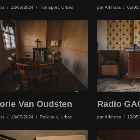
ss
22/09/2024
Transport
,
Urbex
par
Arkhøss
06/09
orie Van Oudsten
Radio GA
ss
18/05/2024
Religieux
,
Urbex
par
Arkhøss
12/05