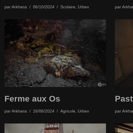
par
Arkhøss
06/10/2024
Scolaire
,
Urbex
par
Arkhø
Ferme aux Os
Past
par
Arkhøss
16/06/2024
Agricole
,
Urbex
par
Arkhø