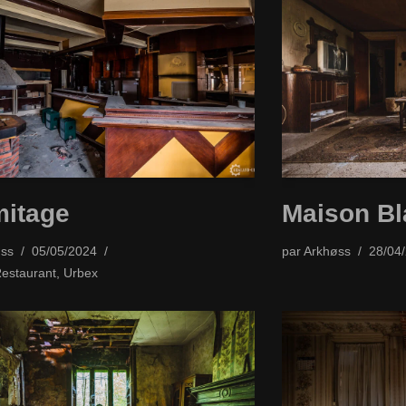
mitage
Maison Bl
ss
05/05/2024
par
Arkhøss
28/04
Restaurant
,
Urbex