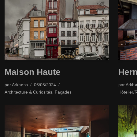
Maison Haute
Her
par
Arkhøss
06/05/2024
par
Arkhø
Architecture & Curiosités
,
Façades
Hôtelier/