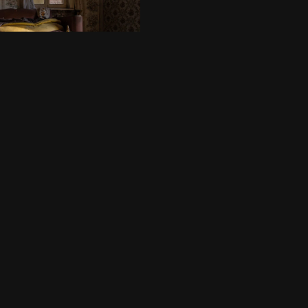
729
/2024
Résidentiel
,
Urbex