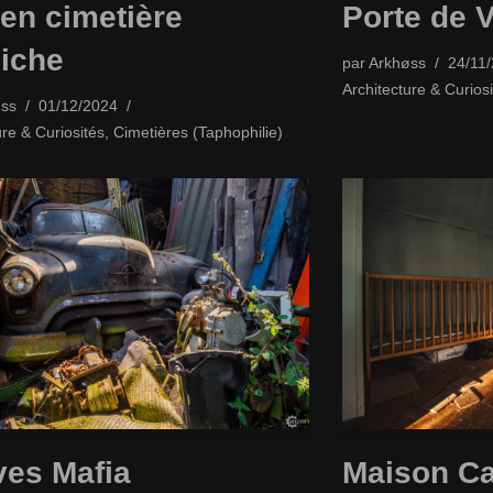
en cimetière
Porte de 
iche
par
Arkhøss
24/11
Architecture & Curiosi
ss
01/12/2024
ure & Curiosités
,
Cimetières (Taphophilie)
es Mafia
Maison C