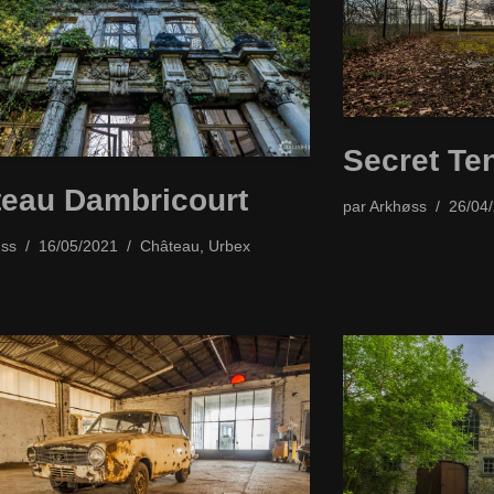
Secret Te
eau Dambricourt
par
Arkhøss
26/04
ss
16/05/2021
Château
,
Urbex