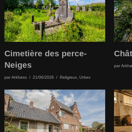
Cimetière des perce-
Chât
Neiges
par
Arkhø
par
Arkhøss
21/06/2026
Religieux
,
Urbex