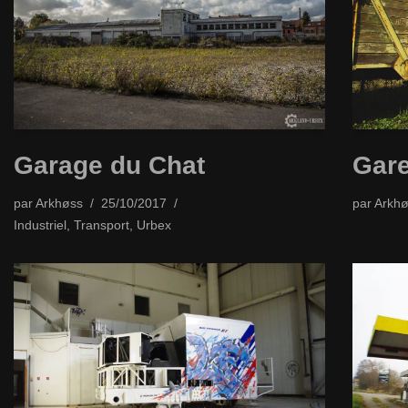
Garage du Chat
Gare
par
Arkhøss
25/10/2017
par
Arkhø
Industriel
,
Transport
,
Urbex