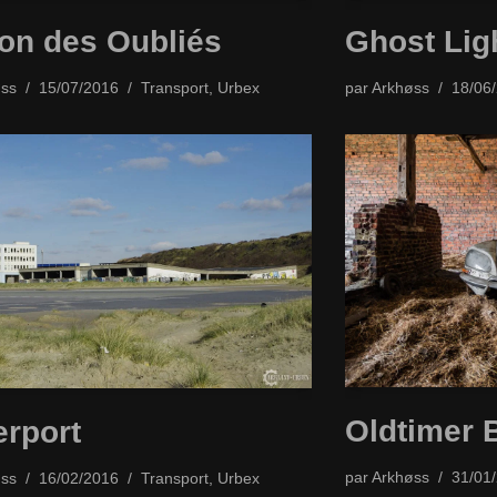
on des Oubliés
Ghost Lig
ss
15/07/2016
Transport
,
Urbex
par
Arkhøss
18/06
Oldtimer 
rport
par
Arkhøss
31/01
ss
16/02/2016
Transport
,
Urbex