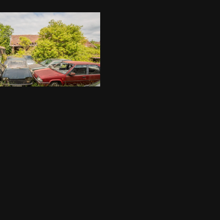
Docteur Roux
/2020
Transport
,
Urbex
p – Plane (Aka