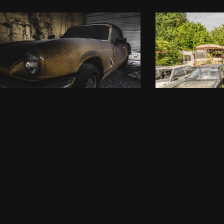
Autos du 
son Triumph
par
Arkhøss
28/06
ss
10/01/2021
el
,
Transport
,
Urbex
Test Setu