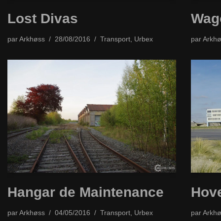
Lost Divas
Wag
par
Arkhøss
28/08/2016
Transport
,
Urbex
par
Arkhø
Hangar de Maintenance
Hove
par
Arkhøss
04/05/2016
Transport
,
Urbex
par
Arkhø