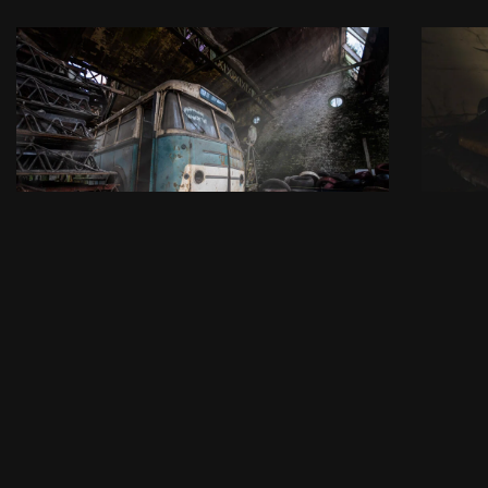
Justice Deposit
Mai
par
Arkhøss
17/01/2021
par
Arkhø
Municipal/Militaire
,
Transport
,
Urbex
Résidenti