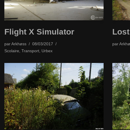
Flight X Simulator
Lost
par
Arkhøss
08/03/2017
par
Arkhø
Scolaire
,
Transport
,
Urbex