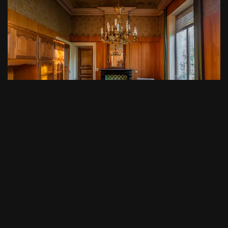
Manoir du Photographe (aka Manoir
Lion)
par
Arkhøss
05/11/2023
Résidentiel
,
Urbex