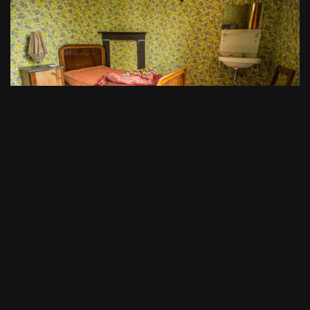
Villa Bajazzo
par
Arkhøss
23/08/2020
Résidentiel
,
Urbex