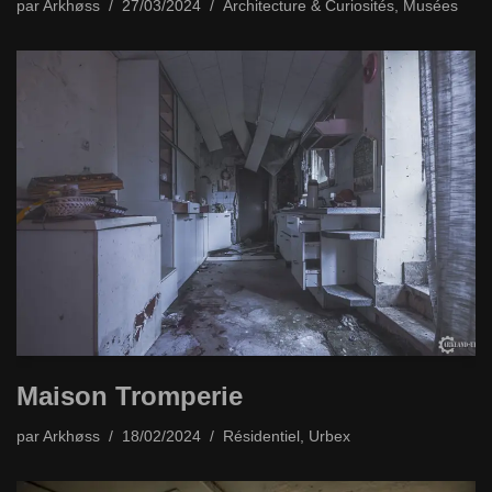
par
Arkhøss
27/03/2024
Architecture & Curiosités
,
Musées
Maison Tromperie
par
Arkhøss
18/02/2024
Résidentiel
,
Urbex