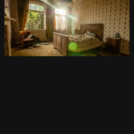
Huize Godelieve
par
Arkhøss
27/10/2019
Religieux
,
Résidentiel
,
Scolaire
,
Urbex