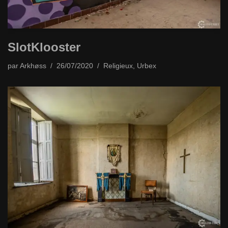
SlotKlooster
par
Arkhøss
26/07/2020
Religieux
,
Urbex