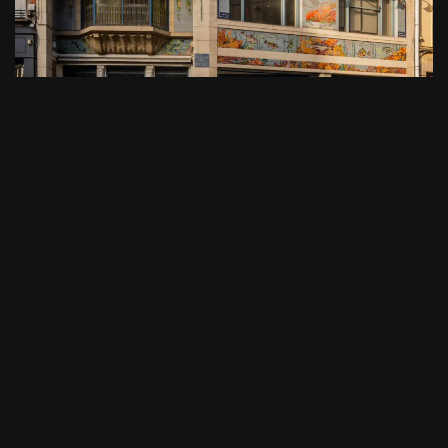
L’Huitrière
par
Arkhøss
29/10/2023
Architecture & Curiosités
,
Façades