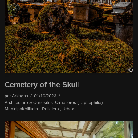
Cemetery of the Skull
par
Arkhøss
01/10/2023
Architecture & Curiosités
,
Cimetières (Taphophilie)
,
Municipal/Militaire
,
Religieux
,
Urbex