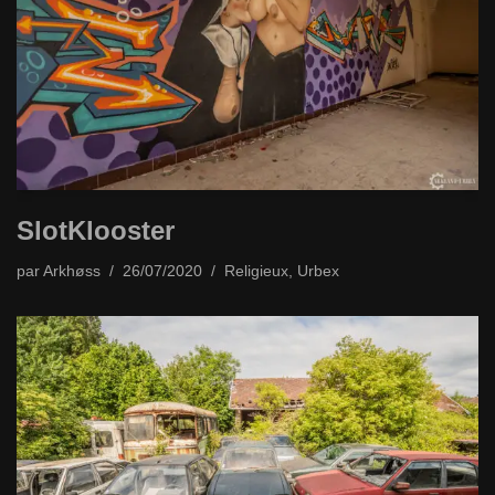
SlotKlooster
par
Arkhøss
26/07/2020
Religieux
,
Urbex