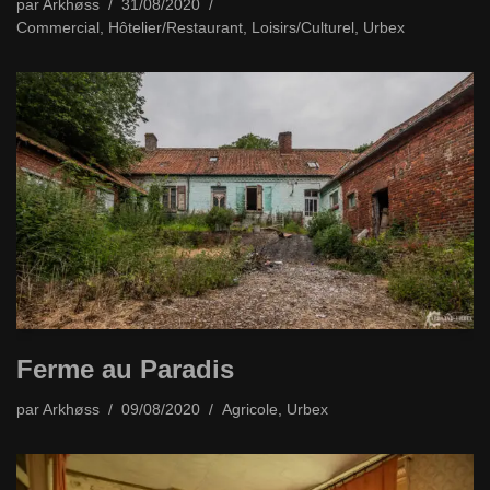
par
Arkhøss
31/08/2020
Commercial
,
Hôtelier/Restaurant
,
Loisirs/Culturel
,
Urbex
Ferme au Paradis
par
Arkhøss
09/08/2020
Agricole
,
Urbex